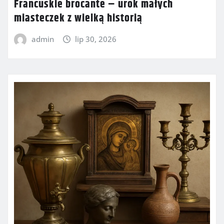
Francuskie brocante – urok małych
miasteczek z wielką historią
admin
lip 30, 2026