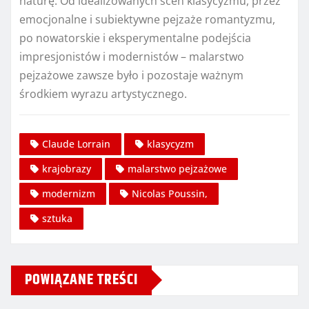
naturę. Od idealizowanych scen klasycyzmu, przez
emocjonalne i subiektywne pejzaże romantyzmu,
po nowatorskie i eksperymentalne podejścia
impresjonistów i modernistów – malarstwo
pejzażowe zawsze było i pozostaje ważnym
środkiem wyrazu artystycznego.
Claude Lorrain
klasycyzm
krajobrazy
malarstwo pejzażowe
modernizm
Nicolas Poussin,
sztuka
POWIĄZANE TREŚCI