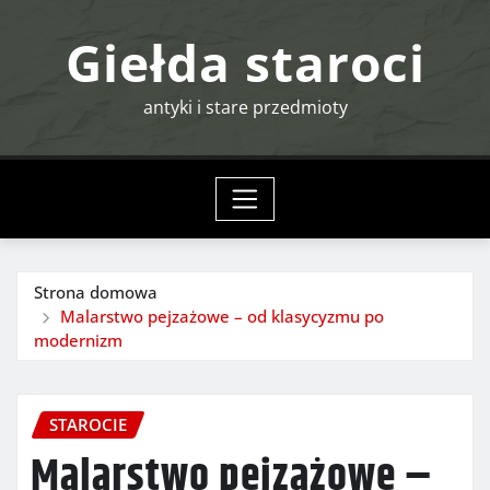
Przejdź
Giełda staroci
do
treści
antyki i stare przedmioty
Strona domowa
Malarstwo pejzażowe – od klasycyzmu po
modernizm
STAROCIE
Malarstwo pejzażowe –