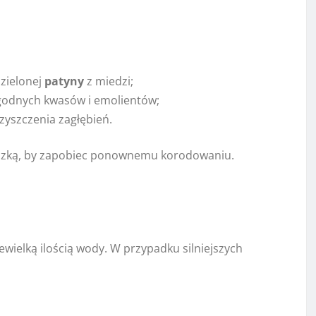
 zielonej
patyny
z miedzi;
godnych kwasów i emolientów;
zyszczenia zagłębień.
eczką, by zapobiec ponownemu korodowaniu.
ewielką ilością wody. W przypadku silniejszych