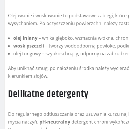
Olejowanie i woskowanie to podstawowe zabiegi, które
wysychaniem. Po oczyszczeniu powierzchni należy zast
olej lniany
– wnika głęboko, wzmacnia włókna, chroni
wosk pszczeli
– tworzy wodoodporną powłokę, podkre
olej tungowy – szybkoschnący, odporny na zabrudzen
Aby uniknąć smug, po nałożeniu środka należy wycierać
kierunkiem słojów.
Delikatne detergenty
Do regularnego odtłuszczania oraz usuwania kurzu najl
mycia naczyń.
pH-neutralny
detergent chroni wykończe