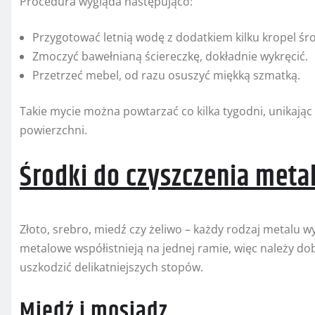
Procedura wygląda następująco:
Przygotować letnią wodę z dodatkiem kilku kropel śr
Zmoczyć bawełnianą ściereczkę, dokładnie wykręcić.
Przetrzeć mebel, od razu osuszyć miękką szmatką.
Takie mycie można powtarzać co kilka tygodni, unikają
powierzchni.
Środki do czyszczenia meta
Złoto, srebro, miedź czy żeliwo – każdy rodzaj metalu
metalowe współistnieją na jednej ramie, więc należy dobi
uszkodzić delikatniejszych stopów.
Miedź i mosiądz