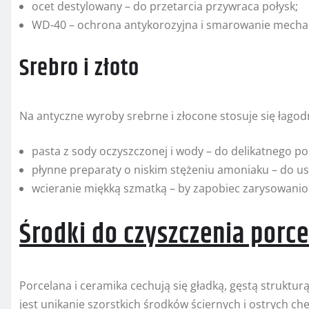
ocet destylowany – do przetarcia przywraca połysk;
WD-40 – ochrona antykorozyjna i smarowanie mech
Srebro i złoto
Na antyczne wyroby srebrne i złocone stosuje się łagod
pasta z sody oczyszczonej i wody – do delikatnego po
płynne preparaty o niskim stężeniu amoniaku – do u
wcieranie miękką szmatką – by zapobiec zarysowani
Środki do czyszczenia porce
Porcelana i ceramika cechują się gładką, gęstą struktur
jest unikanie szorstkich środków ściernych i ostrych che