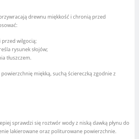
 przywracają drewnu miękkość i chronią przed
osować:
 przed wilgocią;
śla rysunek słojów;
ia tłuszczem.
 powierzchnię miękką, suchą ściereczką zgodnie z
epiej sprawdzi się roztwór wody z niską dawką płynu do
nie lakierowane oraz politurowane powierzchnie.