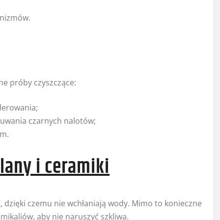
anizmów.
ne próby czyszczące:
lerowania;
suwania czarnych nalotów;
om.
lany i ceramiki
ą, dzięki czemu nie wchłaniają wody. Mimo to konieczne
mikaliów, aby nie naruszyć szkliwa.