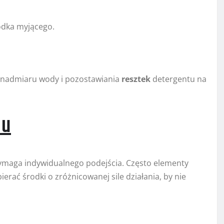
odka myjącego.
c nadmiaru wody i pozostawiania
resztek
detergentu na
lu
 wymaga indywidualnego podejścia. Często elementy
erać środki o zróżnicowanej sile działania, by nie