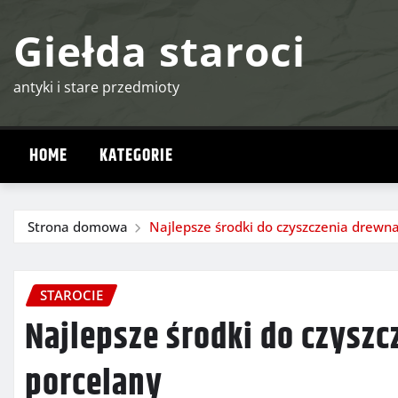
Przejdź
Giełda staroci
do
treści
antyki i stare przedmioty
HOME
KATEGORIE
Strona domowa
Najlepsze środki do czyszczenia drewna
STAROCIE
Najlepsze środki do czyszc
porcelany