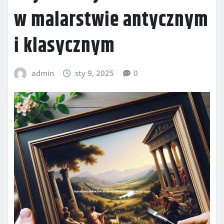
w malarstwie antycznym
i klasycznym
admin
sty 9, 2025
0