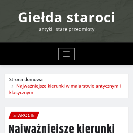
Przejdź
Giełda staroci
do
treści
antyki i stare przedmioty
Strona domowa
Najważniejsze kierunki w malarstwie antycznym i
klasycznym
STAROCIE
Najważniejsze kierunki