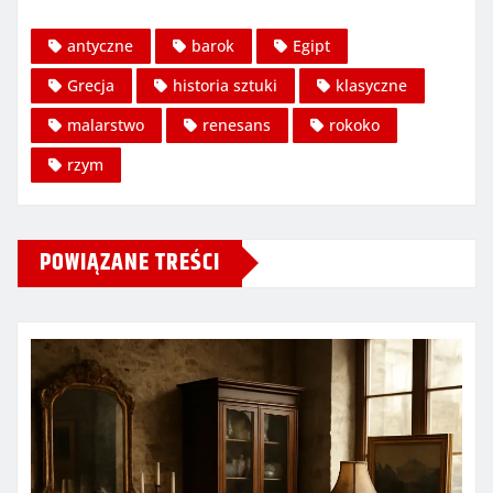
antyczne
barok
Egipt
Grecja
historia sztuki
klasyczne
malarstwo
renesans
rokoko
rzym
POWIĄZANE TREŚCI