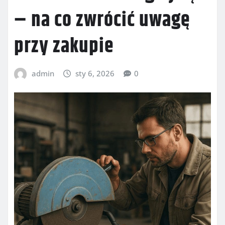
– na co zwrócić uwagę
przy zakupie
admin
sty 6, 2026
0