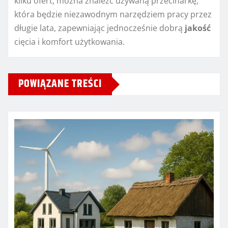
kilku ofert, można znaleźć używaną przecinarkę,
która będzie niezawodnym narzędziem pracy przez
długie lata, zapewniając jednocześnie dobrą
jakość
cięcia i komfort użytkowania.
POWIĄZANE TREŚCI