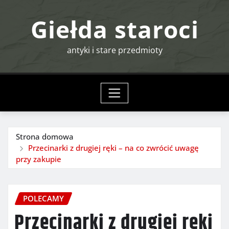
Przejdź
Giełda staroci
do
treści
antyki i stare przedmioty
Strona domowa
Przecinarki z drugiej ręki – na co zwrócić uwagę
przy zakupie
POLECAMY
Przecinarki z drugiej ręki