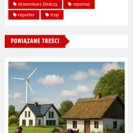
dziennikarz śledczy
reportaż
reporter
trop
POWIĄZANE TREŚCI