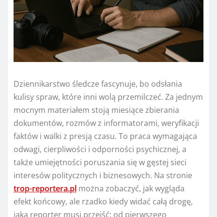
Dziennikarstwo śledcze fascynuje, bo odsłania
kulisy spraw, które inni wolą przemilczeć. Za jednym
mocnym materiałem stoją miesiące zbierania
dokumentów, rozmów z informatorami, weryfikacji
faktów i walki z presją czasu. To praca wymagająca
odwagi, cierpliwości i odporności psychicznej, a
także umiejętności poruszania się w gęstej sieci
interesów politycznych i biznesowych. Na stronie
trop-reportera.pl
można zobaczyć, jak wygląda
efekt końcowy, ale rzadko kiedy widać całą drogę,
jaką reporter musi przejść: od pierwszego