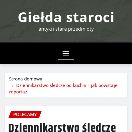
Przejdź
Giełda staroci
do
treści
antyki i stare przedmioty
Strona domowa
Dziennikarstwo śledcze od kuchni – jak powstaje
reportaż
POLECAMY
Dziennikarstwo śledcze